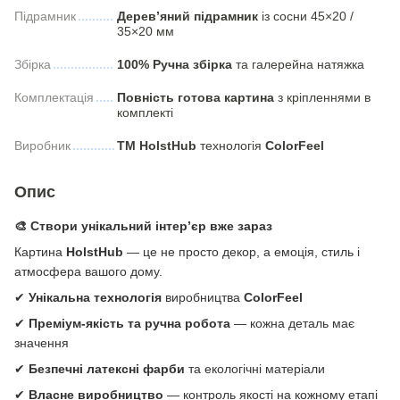
Підрамник
Дерев’яний підрамник
із сосни 45×20 /
35×20 мм
Збірка
100% Ручна збірка
та галерейна натяжка
Комплектація
Повність готова картина
з кріпленнями в
комплекті
Виробник
ТМ HolstHub
технологія
СolorFeel
Опис
🎨 Створи унікальний інтер’єр вже зараз
Картина
HolstHub
— це не просто декор, а емоція, стиль і
атмосфера вашого дому.
✔
Унікальна технологія
виробництва
ColorFeel
✔
Преміум-якість та ручна робота
— кожна деталь має
значення
✔
Безпечні латексні фарби
та екологічні матеріали
✔
Власне виробництво
— контроль якості на кожному етапі