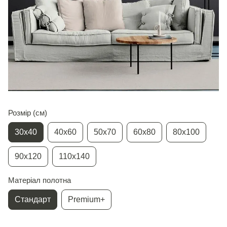
Розмір (см)
30х40
40х60
50х70
60х80
80х100
90х120
110х140
Матеріал полотна
Стандарт
Premium+