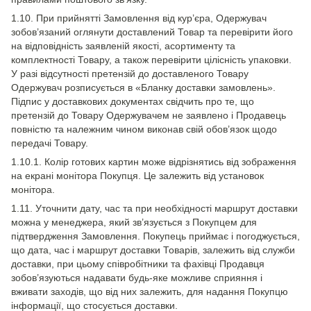
1.10. При прийнятті Замовлення від кур’єра, Одержувач
зобов’язаний оглянути доставлений Товар та перевірити його
на відповідність заявленій якості, асортименту та
комплектності Товару, а також перевірити цілісність упаковки.
У разі відсутності претензій до доставленого Товару
Одержувач розписується в «Бланку доставки замовлень».
Підпис у доставкових документах свідчить про те, що
претензій до Товару Одержувачем не заявлено і Продавець
повністю та належним чином виконав свій обов’язок щодо
передачі Товару.
1.10.1. Колір готових картин може відрізнятись від зображення
на екрані монітора Покупця. Це залежить від установок
монітора.
1.11. Уточнити дату, час та при необхідності маршрут доставки
можна у менеджера, який зв’язується з Покупцем для
підтвердження Замовлення. Покупець приймає і погоджується,
що дата, час і маршрут доставки Товарів, залежить від служби
доставки, при цьому співробітники та фахівці Продавця
зобов’язуються надавати будь-яке можливе сприяння і
вживати заходів, що від них залежить, для надання Покупцю
інформації, що стосується доставки.