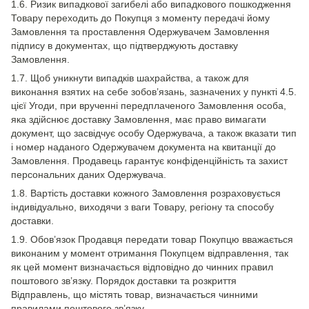
1.6. Ризик випадкової загибелі або випадкового пошкодження
Товару переходить до Покупця з моменту передачі йому
Замовлення та проставлення Одержувачем Замовлення
підпису в документах, що підтверджують доставку
Замовлення.
1.7. Щоб уникнути випадків шахрайства, а також для
виконання взятих на себе зобов’язань, зазначених у пункті 4.5.
цієї Угоди, при врученні передплаченого Замовлення особа,
яка здійснює доставку Замовлення, має право вимагати
документ, що засвідчує особу Одержувача, а також вказати тип
і номер наданого Одержувачем документа на квитанції до
Замовлення. Продавець гарантує конфіденційність та захист
персональних даних Одержувача.
1.8. Вартість доставки кожного Замовлення розраховується
індивідуально, виходячи з ваги Товару, регіону та способу
доставки.
1.9. Обов’язок Продавця передати товар Покупцю вважається
виконаним у момент отримання Покупцем відправлення, так
як цей момент визначається відповідно до чинних правил
поштового зв’язку. Порядок доставки та розкриття
Відправлень, що містять товар, визначається чинними
правилами поштового зв’язку.